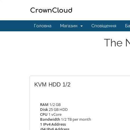
Головна
Магазин
Сповіщення
Ба
The N
KVM HDD 1/2
RAM
1/2 GB
Disk
25 GB HDD
CPU
1 vCore
Bandwidth
1/2 TB per month
1 IPv4 Address
/64 IPv6 Address