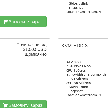
1 Gbit/s uplink
1 Snapshot
Location
Amsterdam, NL
Замовити зараз
Починаючи від
KVM HDD 3
$10.00 USD
Щомісячно
RAM
3 GB
Disk
150 GB HDD
CPU
4 vCores
Bandwidth
2 TB per month
1 IPv4 Address
/64 IPv6 Address
1 Gbit/s uplink
1 Snapshot
Location
Amsterdam, NL
Замовити зараз