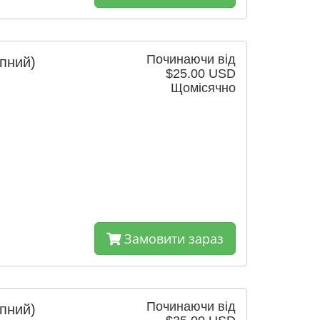
Починаючи від
упний)
$25.00 USD
Щомісячно
Замовити зараз
Починаючи від
упний)