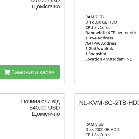
$30.00 USD
Щомісячно
RAM
7 GB
Disk
350 GB HDD
CPU
8 vCores
Bandwidth
4 TB per month
1 IPv4 Address
/64 IPv6 Address
1 Gbit/s uplink
1 Snapshot
Location
Amsterdam, NL
Замовити зараз
Починаючи від
NL-KVM-8G-2TB-HDD,
$40.00 USD
Щомісячно
RAM
8 GB
Disk
2000 GB HDD
CPU
8 vCores