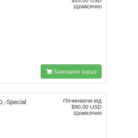
$35.00 USD
Щомісячно
Замовити зараз
Починаючи від
-Special
$90.00 USD
Щомісячно