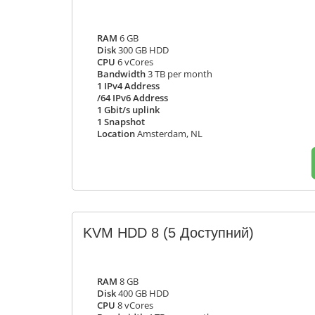
RAM
6 GB
Disk
300 GB HDD
CPU
6 vCores
Bandwidth
3 TB per month
1 IPv4 Address
/64 IPv6 Address
1 Gbit/s uplink
1 Snapshot
Location
Amsterdam, NL
KVM HDD 8
(5 Доступний)
RAM
8 GB
Disk
400 GB HDD
CPU
8 vCores