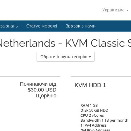
Українська
за знань
Статус мережі
Зв'язок з нами
etherlands - KVM Classic 
Обрати іншу категорію
Починаючи від
KVM HDD 1
$30.00 USD
Щорічно
RAM
1 GB
Disk
50 GB HDD
CPU
2 vCores
Bandwidth
1 TB per month
1 IPv4 Address
/64 IPv6 Address