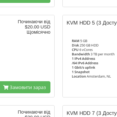
Починаючи від
KVM HDD 5
(3 Дост
$20.00 USD
Щомісячно
RAM
5 GB
Disk
250 GB HDD
CPU
6 vCores
Bandwidth
3 TB per month
1 IPv4 Address
/64 IPv6 Address
1 Gbit/s uplink
1 Snapshot
Location
Amsterdam, NL
Замовити зараз
Починаючи від
KVM HDD 7
(3 Дост