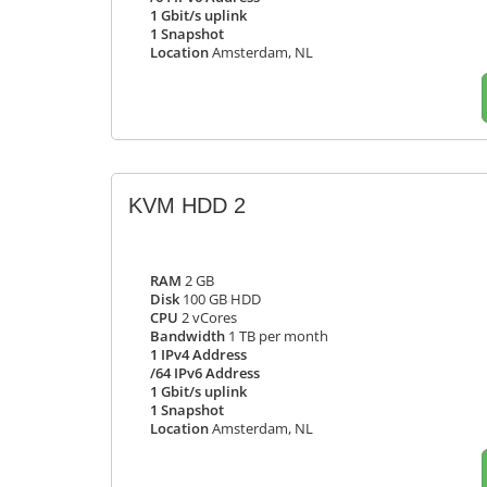
1 Gbit/s uplink
1 Snapshot
Location
Amsterdam, NL
KVM HDD 2
RAM
2 GB
Disk
100 GB HDD
CPU
2 vCores
Bandwidth
1 TB per month
1 IPv4 Address
/64 IPv6 Address
1 Gbit/s uplink
1 Snapshot
Location
Amsterdam, NL