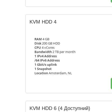
KVM HDD 4
RAM
4 GB
Disk
200 GB HDD
CPU
4 vCores
Bandwidth
2 TB per month
1 IPv4 Address
/64 IPv6 Address
1 Gbit/s uplink
1 Snapshot
Location
Amsterdam, NL
KVM HDD 6
(4 Доступний)