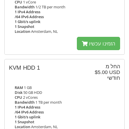
CPU
1 vCore
Bandwidth
1/2 TB per month
1 IPv4 Address
/64 IPv6 Address
1 Gbit/s uplink
1 Snapshot
Location
Amsterdam, NL
הזמינו עכשיו
החל מ
KVM HDD 1
$5.00 USD
חודשי
RAM
1 GB
Disk
50 GB HDD
CPU
2 vCores
Bandwidth
1 TB per month
1 IPv4 Address
/64 IPv6 Address
1 Gbit/s uplink
1 Snapshot
Location
Amsterdam, NL