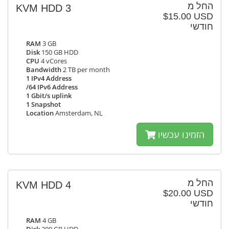
החל מ
KVM HDD 3
$15.00 USD
חודשי
RAM
3 GB
Disk
150 GB HDD
CPU
4 vCores
Bandwidth
2 TB per month
1 IPv4 Address
/64 IPv6 Address
1 Gbit/s uplink
1 Snapshot
Location
Amsterdam, NL
הזמינו עכשיו
החל מ
KVM HDD 4
$20.00 USD
חודשי
RAM
4 GB