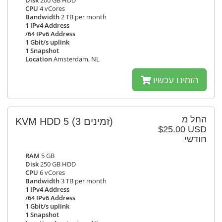
Disk
200 GB HDD
CPU
4 vCores
Bandwidth
2 TB per month
1 IPv4 Address
/64 IPv6 Address
1 Gbit/s uplink
1 Snapshot
Location
Amsterdam, NL
הזמינו עכשיו
החל מ
KVM HDD 5
(3 זמינים)
$25.00 USD
חודשי
RAM
5 GB
Disk
250 GB HDD
CPU
6 vCores
Bandwidth
3 TB per month
1 IPv4 Address
/64 IPv6 Address
1 Gbit/s uplink
1 Snapshot