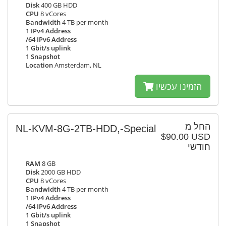
Disk
400 GB HDD
CPU
8 vCores
Bandwidth
4 TB per month
1 IPv4 Address
/64 IPv6 Address
1 Gbit/s uplink
1 Snapshot
Location
Amsterdam, NL
הזמינו עכשיו
החל מ
NL-KVM-8G-2TB-HDD,-Special
$90.00 USD
חודשי
RAM
8 GB
Disk
2000 GB HDD
CPU
8 vCores
Bandwidth
4 TB per month
1 IPv4 Address
/64 IPv6 Address
1 Gbit/s uplink
1 Snapshot