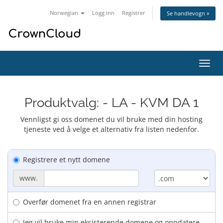
Norwegian
Logg inn
Registrer
Se handlevogn »
Bytt
navig
Produktvalg: - LA - KVM DA 1
Vennligst gi oss domenet du vil bruke med din hosting
tjeneste ved å velge et alternativ fra listen nedenfor.
Registrere et nytt domene
www.
Overfør domenet fra en annen registrar
Jeg vil bruke min eksisterende domene og oppdatere