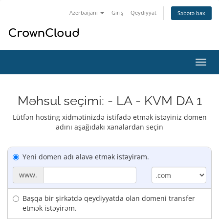
Azerbaijani
Giriş
Qeydiyyat
Səbətə bax
Naviq
keçid
Məhsul seçimi: - LA - KVM DA 1
Lütfən hosting xidmətinizdə istifadə etmək istəyiniz domen
adını aşağıdakı xanalardan seçin
Yeni domen adı əlavə etmək istəyirəm.
www.
Başqa bir şirkətdə qeydiyyatda olan domeni transfer
etmək istəyirəm.