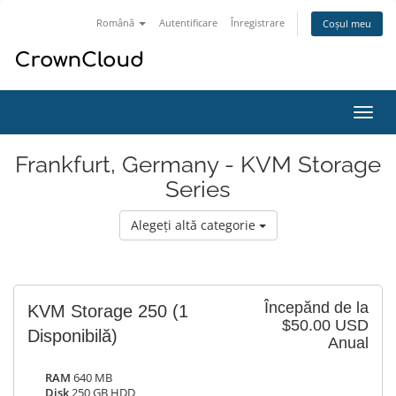
Română
Autentificare
Înregistrare
Coșul meu
Navi
Toggl
Frankfurt, Germany - KVM Storage
Series
Alegeți altă categorie
Începănd de la
KVM Storage 250
(1
$50.00 USD
Disponibilă)
Anual
RAM
640 MB
Disk
250 GB HDD