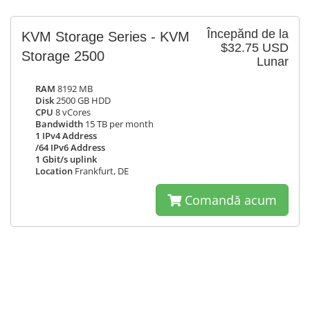
Începănd de la
KVM Storage Series - KVM
$32.75 USD
Storage 2500
Lunar
RAM
8192 MB
Disk
2500 GB HDD
CPU
8 vCores
Bandwidth
15 TB per month
1 IPv4 Address
/64 IPv6 Address
1 Gbit/s uplink
Location
Frankfurt, DE
Comandă acum