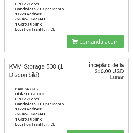
CPU
2 vCores
Bandwidth
2 TB per month
1 IPv4 Address
/64 IPv6 Address
1 Gbit/s uplink
Location
Frankfurt, DE
Comandă acum
Începănd de la
KVM Storage 500
(1
$10.00 USD
Disponibilă)
Lunar
RAM
640 MB
Disk
500 GB HDD
CPU
2 vCores
Bandwidth
3 TB per month
1 IPv4 Address
/64 IPv6 Address
1 Gbit/s uplink
Location
Frankfurt, DE