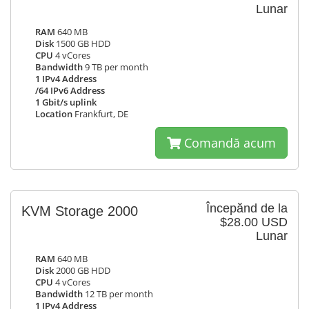
Lunar
RAM
640 MB
Disk
1500 GB HDD
CPU
4 vCores
Bandwidth
9 TB per month
1 IPv4 Address
/64 IPv6 Address
1 Gbit/s uplink
Location
Frankfurt, DE
Comandă acum
Începănd de la
KVM Storage 2000
$28.00 USD
Lunar
RAM
640 MB
Disk
2000 GB HDD
CPU
4 vCores
Bandwidth
12 TB per month
1 IPv4 Address