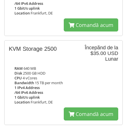
/64 IPv6 Address
1 Gbit/s uplink
Location
Frankfurt, DE
Comandă acum
Începănd de la
KVM Storage 2500
$35.00 USD
Lunar
RAM
640 MB
Disk
2500 GB HDD
CPU
4 vCores
Bandwidth
15 TB per month
1 IPv4 Address
/64 IPv6 Address
1 Gbit/s uplink
Location
Frankfurt, DE
Comandă acum