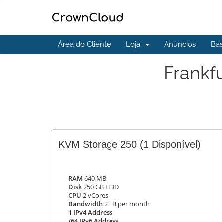
Área do Cliente
Loja
Anúncios
Ba
Frankf
KVM Storage 250
(1 Disponível)
RAM
640 MB
Disk
250 GB HDD
CPU
2 vCores
Bandwidth
2 TB per month
1 IPv4 Address
/64 IPv6 Address