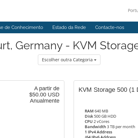
Port
se de Conhecimento
Estado da Rede
Contacte-nos
urt, Germany - KVM Storage
Escolher outra Categoria
A partir de
KVM Storage 500
(1 
$50.00 USD
Anualmente
RAM
640 MB
Disk
500 GB HDD
CPU
2 vCores
Bandwidth
3 TB per month
1 IPv4 Address
/64 IPv6 Address