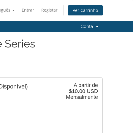
uguês
Entrar
Registar
Ver Carrinho
Conta
 Series
A partir de
Disponível)
$10.00 USD
Mensalmente