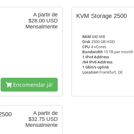
A partir de
KVM Storage 2500
$28.00 USD
Mensalmente
RAM
640 MB
Disk
2500 GB HDD
CPU
4 vCores
Bandwidth
15 TB per month
1 IPv4 Address
/64 IPv6 Address
1 Gbit/s uplink
Location
Frankfurt, DE
Encomendar já!
A partir de
2500
$32.75 USD
Mensalmente