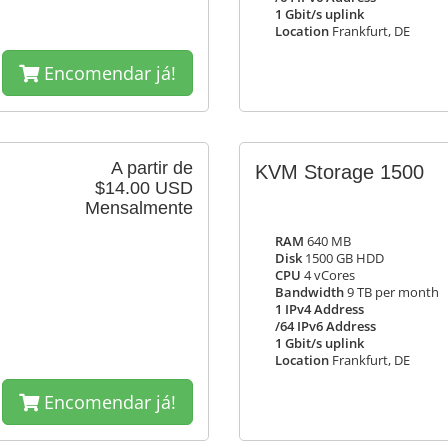
1 Gbit/s uplink
Location
Frankfurt, DE
Encomendar já!
A partir de
KVM Storage 1500
$14.00 USD
Mensalmente
RAM
640 MB
Disk
1500 GB HDD
CPU
4 vCores
Bandwidth
9 TB per month
1 IPv4 Address
/64 IPv6 Address
1 Gbit/s uplink
Location
Frankfurt, DE
Encomendar já!