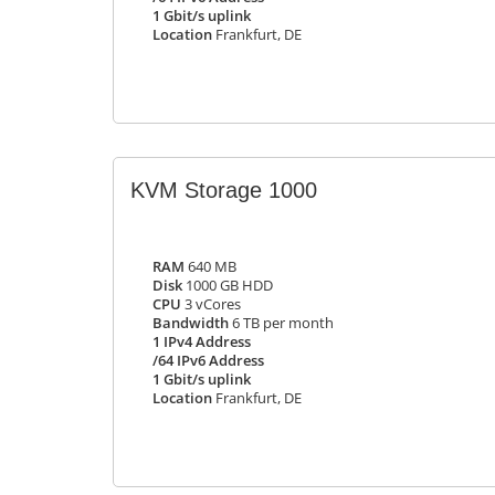
1 Gbit/s uplink
Location
Frankfurt, DE
KVM Storage 1000
RAM
640 MB
Disk
1000 GB HDD
CPU
3 vCores
Bandwidth
6 TB per month
1 IPv4 Address
/64 IPv6 Address
1 Gbit/s uplink
Location
Frankfurt, DE