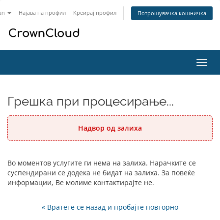
an
Најава на профил
Креирај профил
Потрошувачка кошничка
Вклу
ја
нави
Грешка при процесирање...
Надвор од залиха
Во моментов услугите ги нема на залиха. Нарачките се
суспендирани се додека не бидат на залиха. За повеќе
информации, Ве молиме контактирајте не.
« Вратете се назад и пробајте повторно