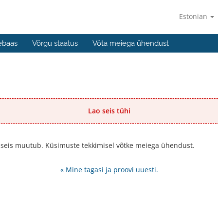
Estonian
ebaas
Võrgu staatus
Võta meiega ühendust
Lao seis tühi
 lao seis muutub. Küsimuste tekkimisel võtke meiega ühendust.
« Mine tagasi ja proovi uuesti.