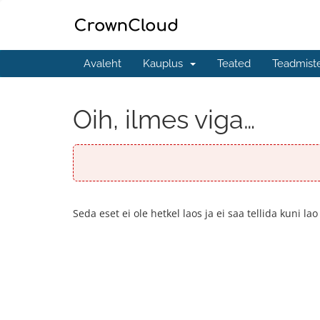
Avaleht
Kauplus
Teated
Teadmist
Oih, ilmes viga…
Seda eset ei ole hetkel laos ja ei saa tellida kuni