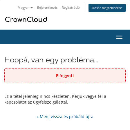
Magyar
Bejelentkezés
Regisztráció
Kosár megtekintése
Váltá
a
navig
Hoppá, van egy probléma...
Elfogyott
Ez a tétel jelenleg nincs készleten. Kérjük vegye fel a
kapcsolatot az ügyfélszolgálattal.
« Menj vissza és próbáld újra