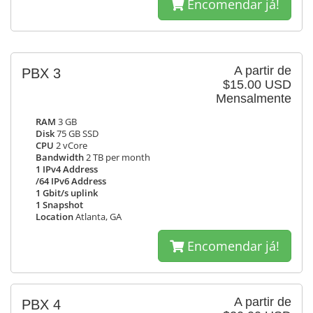
Encomendar já!
A partir de
PBX 3
$15.00 USD
Mensalmente
RAM
3 GB
Disk
75 GB SSD
CPU
2 vCore
Bandwidth
2 TB per month
1 IPv4 Address
/64 IPv6 Address
1 Gbit/s uplink
1 Snapshot
Location
Atlanta, GA
Encomendar já!
A partir de
PBX 4