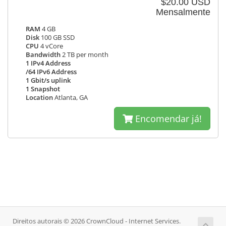
$20.00 USD
Mensalmente
RAM
4 GB
Disk
100 GB SSD
CPU
4 vCore
Bandwidth
2 TB per month
1 IPv4 Address
/64 IPv6 Address
1 Gbit/s uplink
1 Snapshot
Location
Atlanta, GA
Encomendar já!
Direitos autorais © 2026 CrownCloud - Internet Services.