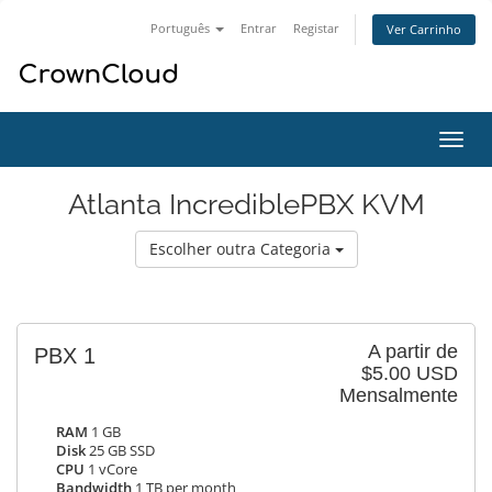
Português
Entrar
Registar
Ver Carrinho
Alter
nave
Atlanta IncrediblePBX KVM
Escolher outra Categoria
A partir de
PBX 1
$5.00 USD
Mensalmente
RAM
1 GB
Disk
25 GB SSD
CPU
1 vCore
Bandwidth
1 TB per month