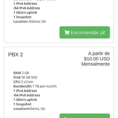
1 IPv4 Address
/64 IPv6 Address
1 Gbit/s uplink
1 Snapshot
Location
Atlanta, GA
Encomendar já!
A partir de
PBX 2
$10.00 USD
Mensalmente
RAM
2 GB
Disk
50 GB SSD
CPU
2 vCore
Bandwidth
1 TB per month
1 IPv4 Address
/64 IPv6 Address
1 Gbit/s uplink
1 Snapshot
Location
Atlanta, GA