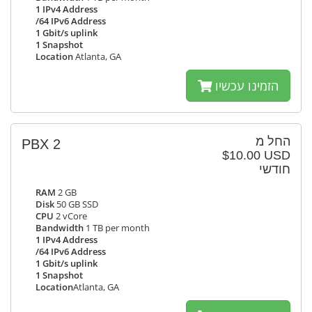
1 IPv4 Address
/64 IPv6 Address
1 Gbit/s uplink
1 Snapshot
Location
Atlanta, GA
הזמינו עכשיו
החל מ
PBX 2
$10.00 USD
חודשי
RAM
2 GB
Disk
50 GB SSD
CPU
2 vCore
Bandwidth
1 TB per month
1 IPv4 Address
/64 IPv6 Address
1 Gbit/s uplink
1 Snapshot
Location
Atlanta, GA