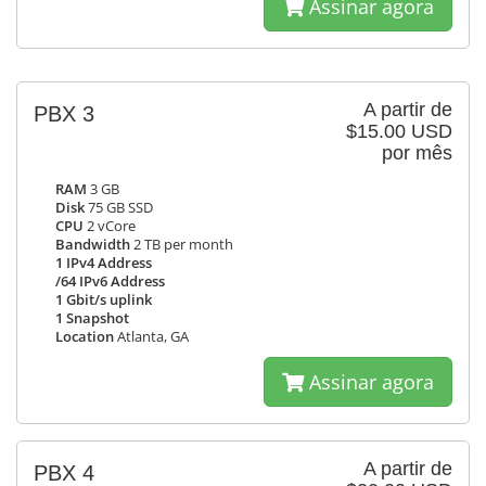
Assinar agora
A partir de
PBX 3
$15.00 USD
por mês
RAM
3 GB
Disk
75 GB SSD
CPU
2 vCore
Bandwidth
2 TB per month
1 IPv4 Address
/64 IPv6 Address
1 Gbit/s uplink
1 Snapshot
Location
Atlanta, GA
Assinar agora
A partir de
PBX 4