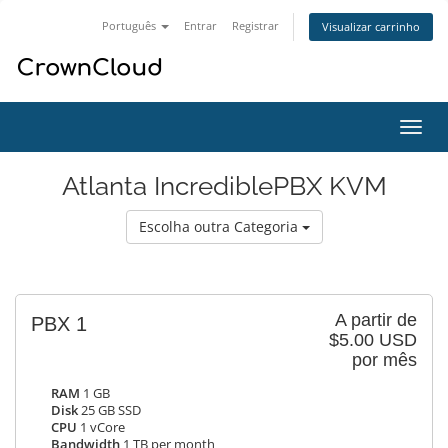
Português
Entrar
Registrar
Visualizar carrinho
Alter
nave
Atlanta IncrediblePBX KVM
Escolha outra Categoria
A partir de
PBX 1
$5.00 USD
por mês
RAM
1 GB
Disk
25 GB SSD
CPU
1 vCore
Bandwidth
1 TB per month