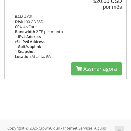
$20.00 USD
por mês
RAM
4 GB
Disk
100 GB SSD
CPU
4 vCore
Bandwidth
2 TB per month
1 IPv4 Address
/64 IPv6 Address
1 Gbit/s uplink
1 Snapshot
Location
Atlanta, GA
Assinar agora
Copyright © 2026 CrownCloud - Internet Services. Alguns