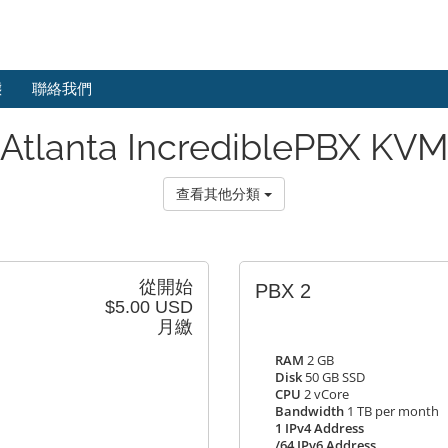
態
聯絡我們
Atlanta IncrediblePBX KV
查看其他分類
從開始
PBX 2
$5.00 USD
月繳
RAM
2 GB
Disk
50 GB SSD
CPU
2 vCore
Bandwidth
1 TB per month
1 IPv4 Address
/64 IPv6 Address