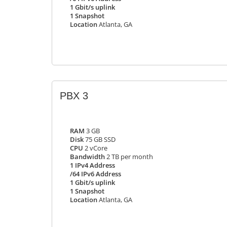
1 Gbit/s uplink
1 Snapshot
Location
Atlanta, GA
PBX 3
RAM
3 GB
Disk
75 GB SSD
CPU
2 vCore
Bandwidth
2 TB per month
1 IPv4 Address
/64 IPv6 Address
1 Gbit/s uplink
1 Snapshot
Location
Atlanta, GA