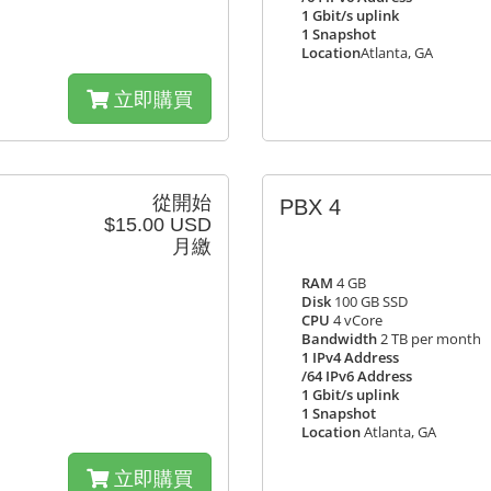
1 Gbit/s uplink
1 Snapshot
Location
Atlanta, GA
立即購買
從開始
PBX 4
$15.00 USD
月繳
RAM
4 GB
Disk
100 GB SSD
CPU
4 vCore
Bandwidth
2 TB per month
1 IPv4 Address
/64 IPv6 Address
1 Gbit/s uplink
1 Snapshot
Location
Atlanta, GA
立即購買