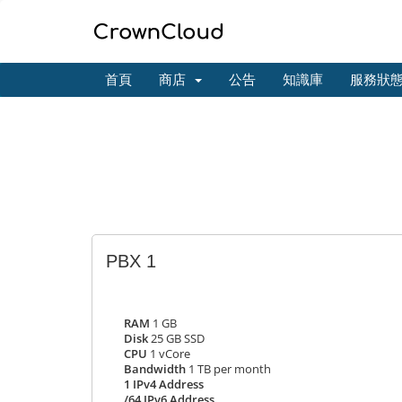
首頁
商店
公告
知識庫
服務狀
PBX 1
RAM
1 GB
Disk
25 GB SSD
CPU
1 vCore
Bandwidth
1 TB per month
1 IPv4 Address
/64 IPv6 Address