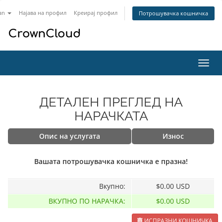
an
Најава на профил
Креирај профил
Потрошувачка кошничка
Вклу
ја
нави
ДЕТАЛЕН ПРЕГЛЕД НА
НАРАЧКАТА
Опис на услугата
Износ
Вашата потрошувачка кошничка е празна!
Вкупно:
$0.00 USD
ВКУПНО ПО НАРАЧКА:
$0.00 USD
ИСПРАЗНИ КОШНИЧКА