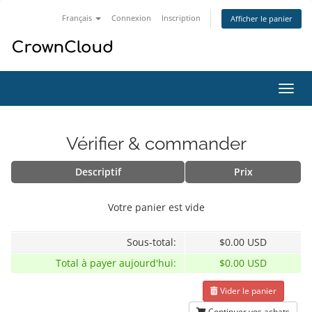
Français
Connexion
Inscription
Afficher le panier
Bascu
la
navig
Vérifier & commander
Descriptif
Prix
Votre panier est vide
Sous-total:
$0.00 USD
Total à payer aujourd'hui:
$0.00 USD
Vider le panier
Continuer vos achats