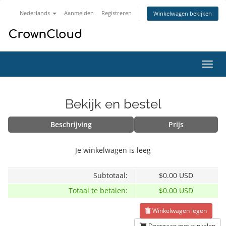
Nederlands
Aanmelden
Registreren
Winkelwagen bekijken
Navig
in-/u
Bekijk en bestel
Beschrijving
Prijs
Je winkelwagen is leeg
Subtotaal:
$0.00 USD
Totaal te betalen:
$0.00 USD
Winkelwagen legen
Doorgaan met winkelen