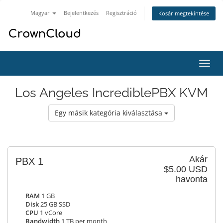
Magyar
Bejelentkezés
Regisztráció
Kosár megtekintése
Váltá
a
navig
Los Angeles IncrediblePBX KVM
Egy másik kategória kiválasztása
Akár
PBX 1
$5.00 USD
havonta
RAM
1 GB
Disk
25 GB SSD
CPU
1 vCore
Bandwidth
1 TB per month