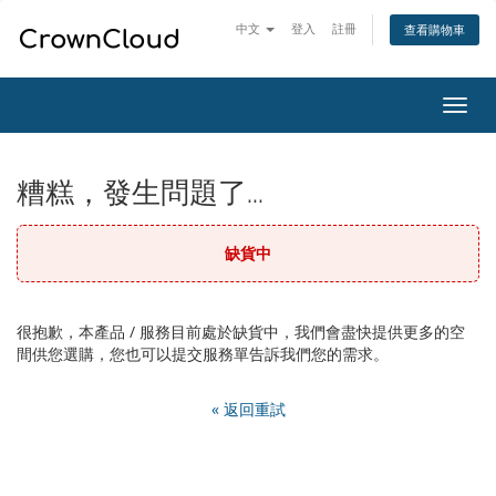
中文
登入
註冊
查看購物車
切
換
導
覽
糟糕，發生問題了...
缺貨中
很抱歉，本產品 / 服務目前處於缺貨中，我們會盡快提供更多的空
間供您選購，您也可以提交服務單告訴我們您的需求。
« 返回重試