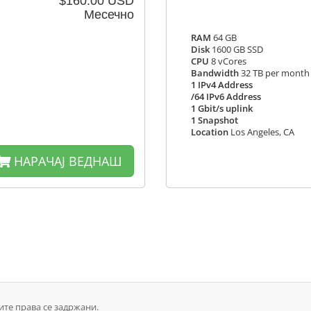
$160.00 USD
Месечно
RAM
64 GB
Disk
1600 GB SSD
CPU
8 vCores
Bandwidth
32 TB per month
1 IPv4 Address
/64 IPv6 Address
1 Gbit/s uplink
1 Snapshot
Location
Los Angeles, CA
НАРАЧАЈ ВЕДНАШ
Сите права се задржани.