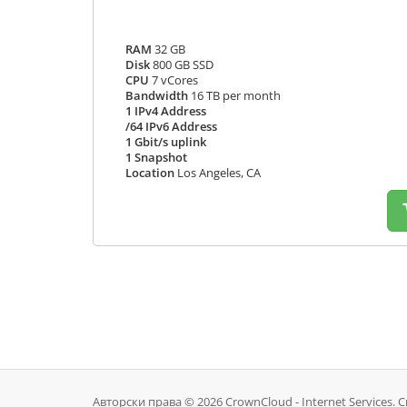
RAM
32 GB
Disk
800 GB SSD
CPU
7 vCores
Bandwidth
16 TB per month
1 IPv4 Address
/64 IPv6 Address
1 Gbit/s uplink
1 Snapshot
Location
Los Angeles, CA
Авторски права © 2026 CrownCloud - Internet Services. 