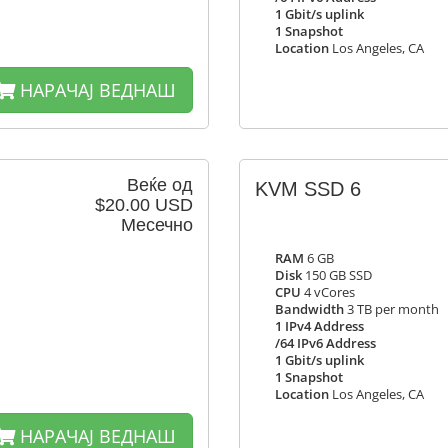
1 Gbit/s uplink
1 Snapshot
Location
Los Angeles, CA
НАРАЧАЈ ВЕДНАШ
Веќе од
KVM SSD 6
$20.00 USD
Месечно
RAM
6 GB
Disk
150 GB SSD
CPU
4 vCores
Bandwidth
3 TB per month
1 IPv4 Address
/64 IPv6 Address
1 Gbit/s uplink
1 Snapshot
Location
Los Angeles, CA
НАРАЧАЈ ВЕДНАШ