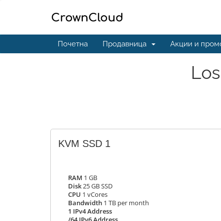
Почетна
Продавница
Акции и пром
Los
KVM SSD 1
RAM
1 GB
Disk
25 GB SSD
CPU
1 vCores
Bandwidth
1 TB per month
1 IPv4 Address
/64 IPv6 Address