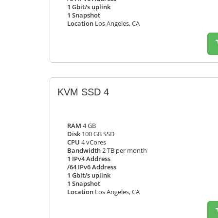
1 Gbit/s uplink
1 Snapshot
Location
Los Angeles, CA
KVM SSD 4
RAM
4 GB
Disk
100 GB SSD
CPU
4 vCores
Bandwidth
2 TB per month
1 IPv4 Address
/64 IPv6 Address
1 Gbit/s uplink
1 Snapshot
Location
Los Angeles, CA