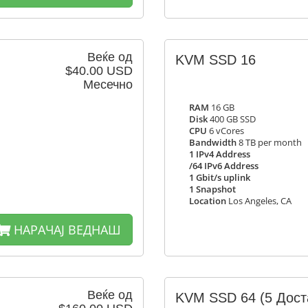
Веќе од
KVM SSD 16
$40.00 USD
Месечно
RAM
16 GB
Disk
400 GB SSD
CPU
6 vCores
Bandwidth
8 TB per month
1 IPv4 Address
/64 IPv6 Address
1 Gbit/s uplink
1 Snapshot
Location
Los Angeles, CA
НАРАЧАЈ ВЕДНАШ
Веќе од
KVM SSD 64
(5 Дост