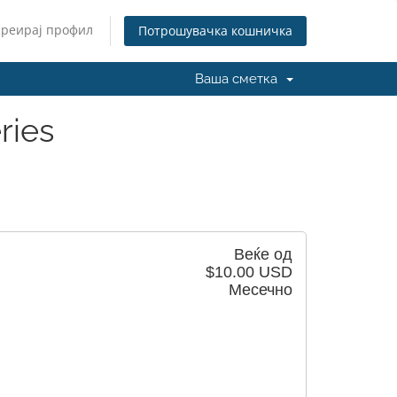
Креирај профил
Потрошувачка кошничка
Ваша сметка
ries
Веќе од
$10.00 USD
Месечно