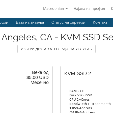
Macedonian
Најава на профил
оции
База на знаења
Статус на сервери
Контакт
 Angeles, CA - KVM SSD Se
ИЗБЕРИ ДРУГА КАТЕГОРИЈА НА УСЛУГИ
Веќе од
KVM SSD 2
$5.00 USD
Месечно
RAM
2 GB
Disk
50 GB SSD
CPU
2 vCores
Bandwidth
1 TB per month
1 IPv4 Address
/64 IPv6 Address