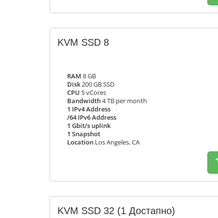
KVM SSD 8
RAM
8 GB
Disk
200 GB SSD
CPU
5 vCores
Bandwidth
4 TB per month
1 IPv4 Address
/64 IPv6 Address
1 Gbit/s uplink
1 Snapshot
Location
Los Angeles, CA
KVM SSD 32
(1 Достапно)