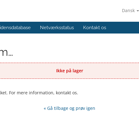
Dansk
idensdatabase
Netværksstatus
Kontakt os
em…
Ikke på lager
kket. For mere information, kontakt os.
« Gå tilbage og prøv igen