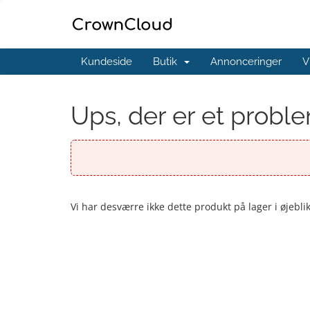
Kundeside
Butik
Annonceringer
V
Ups, der er et probl
Vi har desværre ikke dette produkt på lager i øjebli