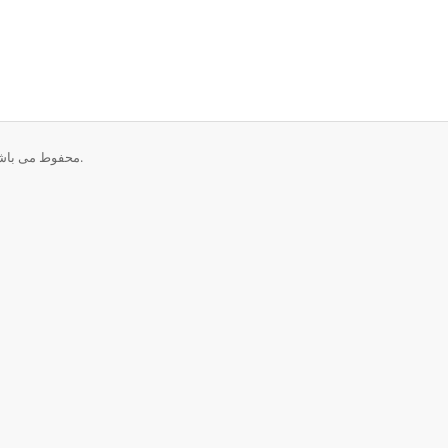
تمامی حقوق برای © 2026 CrownCloud - Internet Services. محفوط می باشد.