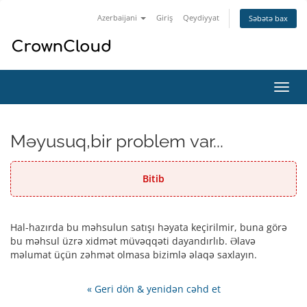
Azerbaijani
Giriş
Qeydiyyat
Səbətə bax
Naviq
keçid
Məyusuq,bir problem var...
Bitib
Hal-hazırda bu məhsulun satışı həyata keçirilmir, buna görə
bu məhsul üzrə xidmət müvəqqəti dayandırlıb. Əlavə
məlumat üçün zəhmət olmasa bizimlə əlaqə saxlayın.
« Geri dön & yenidən cəhd et