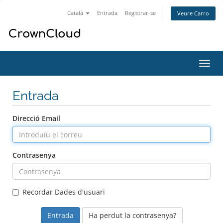
Català
Entrada
Registrar-se
Veure Carro
Canv
la
nave
Entrada
Direcció Email
Contrasenya
Recordar Dades d'usuari
Ha perdut la contrasenya?