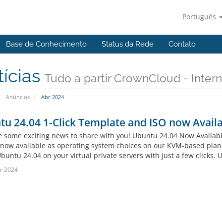
Português
Base de Conhecimento
Status da Rede
Contato
tícias
Tudo a partir CrownCloud - Intern
Anúncios
Abr 2024
u 24.04 1-Click Template and ISO now Avail
 some exciting news to share with you! Ubuntu 24.04 Now Availabl
 now available as operating system choices on our KVM-based plans
Ubuntu 24.04 on your virtual private servers with just a few clicks
r 2024