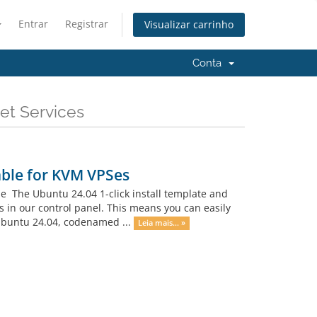
Entrar
Registrar
Visualizar carrinho
Conta
et Services
able for KVM VPSes
e The Ubuntu 24.04 1-click install template and
 in our control panel. This means you can easily
. Ubuntu 24.04, codenamed ...
Leia mais... »