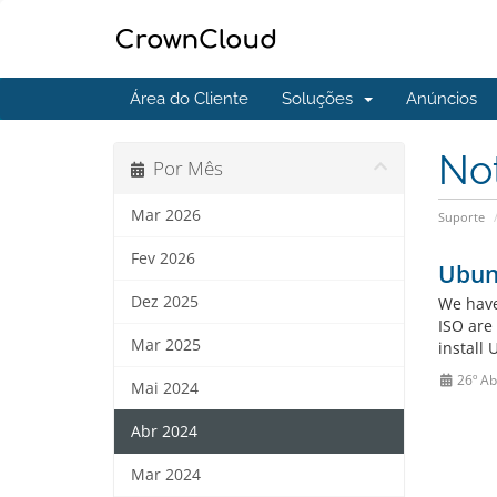
Área do Cliente
Soluções
Anúncios
No
Por Mês
Mar 2026
Suporte
Fev 2026
Ubunt
Dez 2025
We have
ISO are
Mar 2025
install 
26º Ab
Mai 2024
Abr 2024
Mar 2024