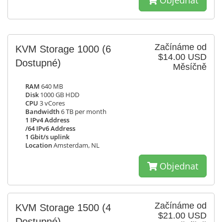
Objednat
Začínáme od
KVM Storage 1000
(6
$14.00 USD
Dostupné)
Měsíčně
RAM
640 MB
Disk
1000 GB HDD
CPU
3 vCores
Bandwidth
6 TB per month
1 IPv4 Address
/64 IPv6 Address
1 Gbit/s uplink
Location
Amsterdam, NL
Objednat
Začínáme od
KVM Storage 1500
(4
$21.00 USD
Dostupné)