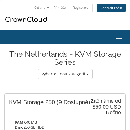
Čeština
Přihlášení
Registrace
Zobrazit košík
Přep
navig
The Netherlands - KVM Storage
Series
Vyberte jinou kategorii
Začínáme od
KVM Storage 250
(9 Dostupné)
$50.00 USD
Ročně
RAM
640 MB
Disk
250 GB HDD