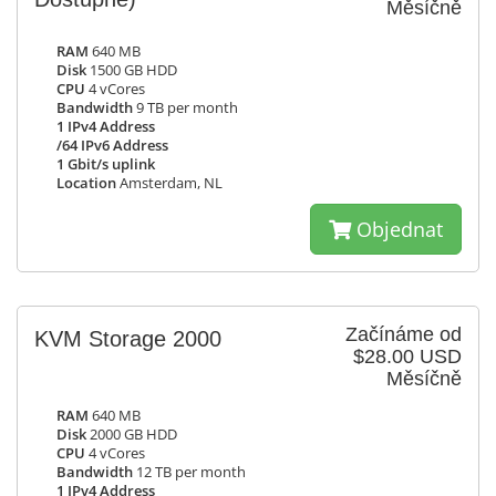
Měsíčně
RAM
640 MB
Disk
1500 GB HDD
CPU
4 vCores
Bandwidth
9 TB per month
1 IPv4 Address
/64 IPv6 Address
1 Gbit/s uplink
Location
Amsterdam, NL
Objednat
Začínáme od
KVM Storage 2000
$28.00 USD
Měsíčně
RAM
640 MB
Disk
2000 GB HDD
CPU
4 vCores
Bandwidth
12 TB per month
1 IPv4 Address