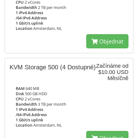
CPU
2 vCores
Bandwidth
2 TB per month
1 IPv4 Address
/64 IPv6 Address
1 Gbit/s uplink
Location
Amsterdam, NL
Objednat
Začínáme od
KVM Storage 500
(4 Dostupné)
$10.00 USD
Měsíčně
RAM
640 MB
Disk
500 GB HDD
CPU
2 vCores
Bandwidth
3 TB per month
1 IPv4 Address
/64 IPv6 Address
1 Gbit/s uplink
Location
Amsterdam, NL