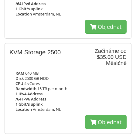
/64 IPv6 Address
1 Gbit/s uplink
Location
Amsterdam, NL
Objednat
Začínáme od
KVM Storage 2500
$35.00 USD
Měsíčně
RAM
640 MB
Disk
2500 GB HDD
CPU
4 vCores
Bandwidth
15 TB per month
1 IPv4 Address
/64 IPv6 Address
1 Gbit/s uplink
Location
Amsterdam, NL
Objednat