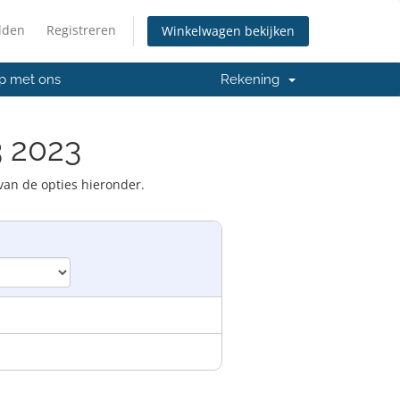
lden
Registreren
Winkelwagen bekijken
p met ons
Rekening
3 2023
van de opties hieronder.