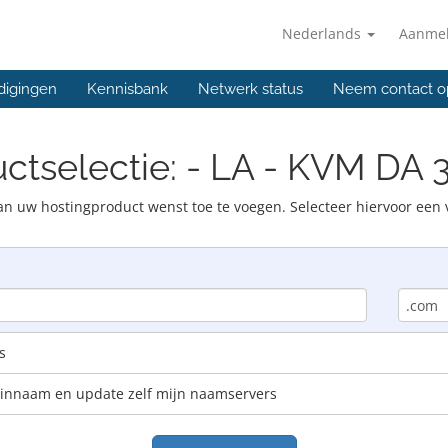
Nederlands
Aanme
digingen
Kennisbank
Netwerk status
Neem contact o
ctselectie: - LA - KVM DA 
n uw hostingproduct wenst toe te voegen. Selecteer hiervoor een 
s
einnaam en update zelf mijn naamservers