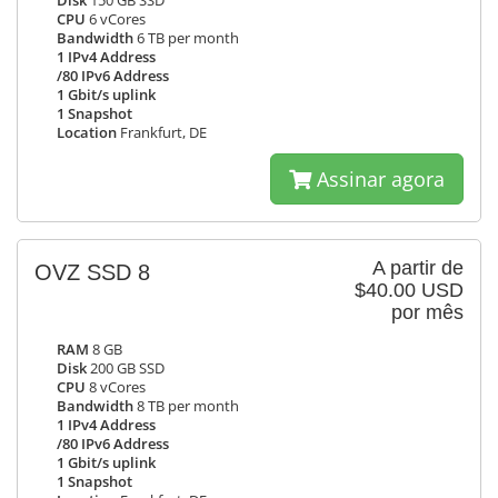
Disk
150 GB SSD
CPU
6 vCores
Bandwidth
6 TB per month
1 IPv4 Address
/80 IPv6 Address
1 Gbit/s uplink
1 Snapshot
Location
Frankfurt, DE
Assinar agora
A partir de
OVZ SSD 8
$40.00 USD
por mês
RAM
8 GB
Disk
200 GB SSD
CPU
8 vCores
Bandwidth
8 TB per month
1 IPv4 Address
/80 IPv6 Address
1 Gbit/s uplink
1 Snapshot