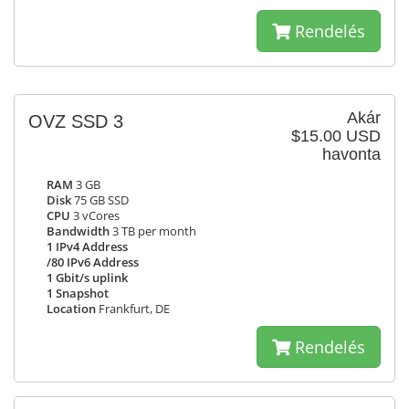
Rendelés
Akár
OVZ SSD 3
$15.00 USD
havonta
RAM
3 GB
Disk
75 GB SSD
CPU
3 vCores
Bandwidth
3 TB per month
1 IPv4 Address
/80 IPv6 Address
1 Gbit/s uplink
1 Snapshot
Location
Frankfurt, DE
Rendelés