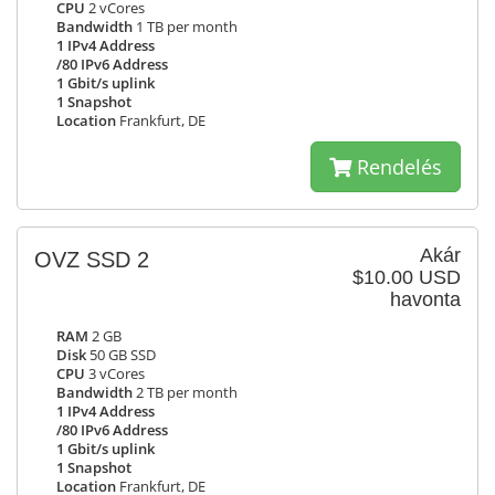
CPU
2 vCores
Bandwidth
1 TB per month
1 IPv4 Address
/80 IPv6 Address
1 Gbit/s uplink
1 Snapshot
Location
Frankfurt, DE
Rendelés
Akár
OVZ SSD 2
$10.00 USD
havonta
RAM
2 GB
Disk
50 GB SSD
CPU
3 vCores
Bandwidth
2 TB per month
1 IPv4 Address
/80 IPv6 Address
1 Gbit/s uplink
1 Snapshot
Location
Frankfurt, DE