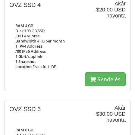
Akár
OVZ SSD 4
$20.00 USD
havonta
RAM
4 GB
Disk
100 GB SSD
CPU
4 vCores
Bandwidth
4 TB per month
1 IPv4 Address
/80 IPv6 Address
1 Gbit/s uplink
1 Snapshot
Location
Frankfurt, DE
Rendelés
Akár
OVZ SSD 6
$30.00 USD
havonta
RAM
6 GB