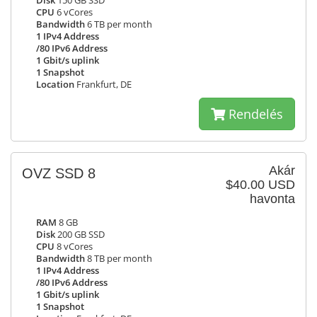
Disk
150 GB SSD
CPU
6 vCores
Bandwidth
6 TB per month
1 IPv4 Address
/80 IPv6 Address
1 Gbit/s uplink
1 Snapshot
Location
Frankfurt, DE
Rendelés
Akár
OVZ SSD 8
$40.00 USD
havonta
RAM
8 GB
Disk
200 GB SSD
CPU
8 vCores
Bandwidth
8 TB per month
1 IPv4 Address
/80 IPv6 Address
1 Gbit/s uplink
1 Snapshot