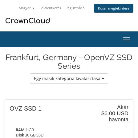
Magyar
Bejelentkezés
Regisztráció
Kosár megtekintése
Váltá
a
navig
Frankfurt, Germany - OpenVZ SSD
Series
Egy másik kategória kiválasztása
Akár
OVZ SSD 1
$6.00 USD
havonta
RAM
1 GB
Disk
30 GB SSD