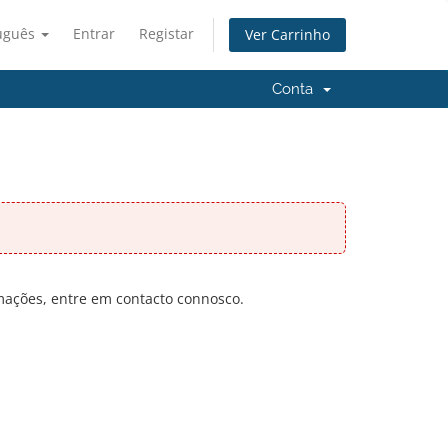
uguês
Entrar
Registar
Ver Carrinho
Conta
rmações, entre em contacto connosco.