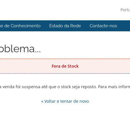
Port
se de Conhecimento
Estado da Rede
Contacte-nos
oblema...
Fora de Stock
 venda foi suspensa até que o stock seja reposto. Para mais info
« Voltar e tentar de novo