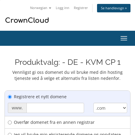
Norwegian
Logg inn
Registrer
Se handlevogn »
Bytt
navig
Produktvalg: - DE - KVM CP 1
Vennligst gi oss domenet du vil bruke med din hosting
tjeneste ved å velge et alternativ fra listen nedenfor.
Registrere et nytt domene
www.
Overfør domenet fra en annen registrar
Jeg vil bruke min eksisterende domene og oppdatere