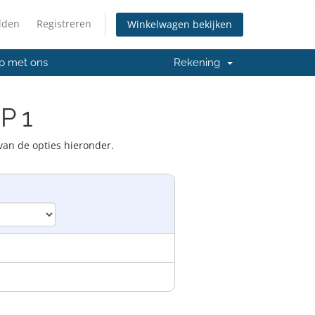
lden
Registreren
Winkelwagen bekijken
p met ons
Rekening
P 1
van de opties hieronder.