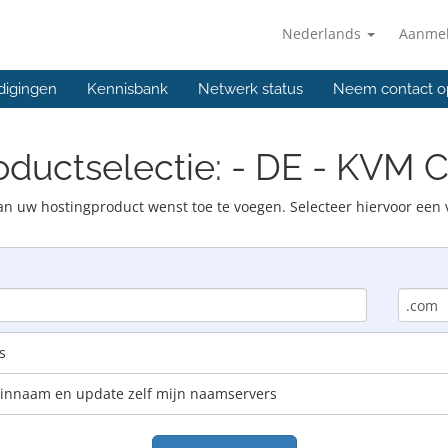
Nederlands
Aanme
digingen
Kennisbank
Netwerk status
Neem contact o
oductselectie: - DE - KVM C
n uw hostingproduct wenst toe te voegen. Selecteer hiervoor een 
s
einnaam en update zelf mijn naamservers