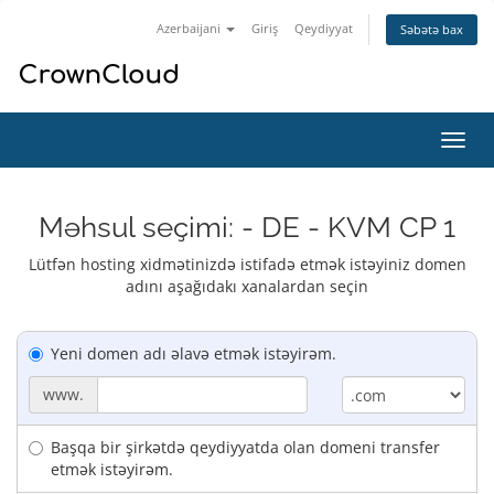
Azerbaijani
Giriş
Qeydiyyat
Səbətə bax
Naviq
keçid
Məhsul seçimi: - DE - KVM CP 1
Lütfən hosting xidmətinizdə istifadə etmək istəyiniz domen
adını aşağıdakı xanalardan seçin
Yeni domen adı əlavə etmək istəyirəm.
www.
Başqa bir şirkətdə qeydiyyatda olan domeni transfer
etmək istəyirəm.