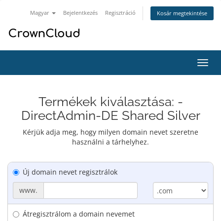
Magyar
Bejelentkezés
Regisztráció
Kosár megtekintése
Váltá
a
navig
Termékek kiválasztása: -
DirectAdmin-DE Shared Silver
Kérjük adja meg, hogy milyen domain nevet szeretne
használni a tárhelyhez.
Új domain nevet regisztrálok
www.
Átregisztrálom a domain nevemet