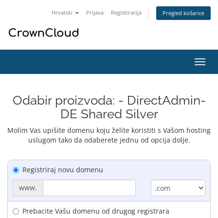
Hrvatski
Prijava
Registtracija
Pregled košarice
Preba
navig
Odabir proizvoda: - DirectAdmin-
DE Shared Silver
Molim Vas upišite domenu koju želite koristiti s Vašom hosting
uslugom tako da odaberete jednu od opcija dolje.
Registriraj novu domenu
www.
Prebacite Vašu domenu od drugog registrara