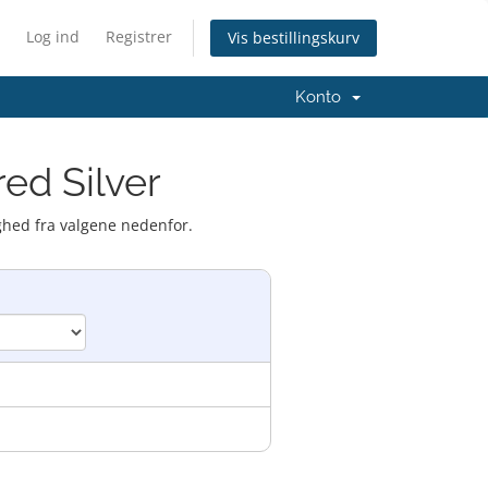
Log ind
Registrer
Vis bestillingskurv
Konto
ed Silver
ghed fra valgene nedenfor.