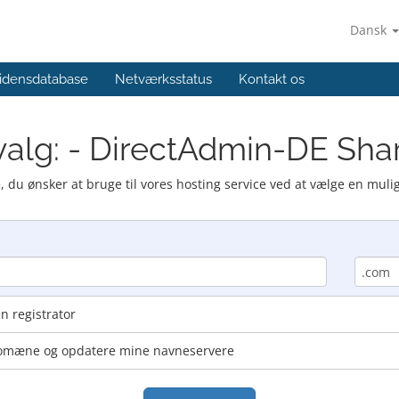
Dansk
idensdatabase
Netværksstatus
Kontakt os
valg: - DirectAdmin-DE Shar
 du ønsker at bruge til vores hosting service ved at vælge en muli
n registrator
 domæne og opdatere mine navneservere