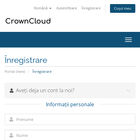
Română
Autentificare
Înregistrare
Coșul meu
Navi
Toggl
Înregistrare
Portal clienți
Înregistrare
Aveți deja un cont la noi?
Informații personale