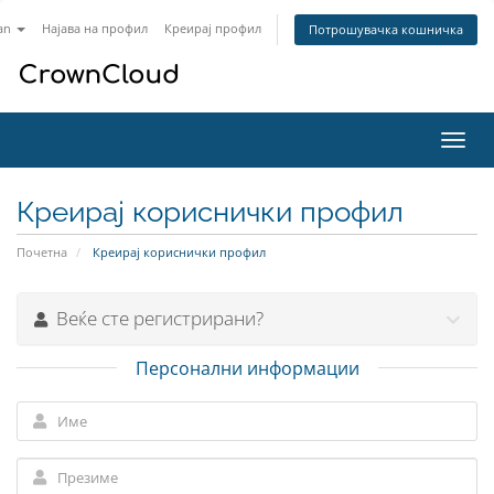
an
Најава на профил
Креирај профил
Потрошувачка кошничка
Вклу
ја
нави
Креирај кориснички профил
Почетна
Креирај кориснички профил
Веќе сте регистрирани?
Персонални информации