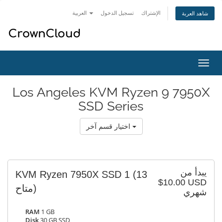
العربية
تسجيل الدخول
الإشتراك
شاهد العربة
تبديل
التنقل
Los Angeles KVM Ryzen 9 7950X
SSD Series
اختيار قسم آخر
يبدأ من
KVM Ryzen 7950X SSD 1
(13
$10.00 USD
متاح)
شهري
RAM
1 GB
Disk
30 GB SSD