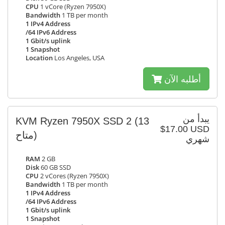
CPU
1 vCore (Ryzen 7950X)
Bandwidth
1 TB per month
1 IPv4 Address
/64 IPv6 Address
1 Gbit/s uplink
1 Snapshot
Location
Los Angeles, USA
أطلبه الآن
يبدأ من
KVM Ryzen 7950X SSD 2
(13
$17.00 USD
متاح)
شهري
RAM
2 GB
Disk
60 GB SSD
CPU
2 vCores (Ryzen 7950X)
Bandwidth
1 TB per month
1 IPv4 Address
/64 IPv6 Address
1 Gbit/s uplink
1 Snapshot