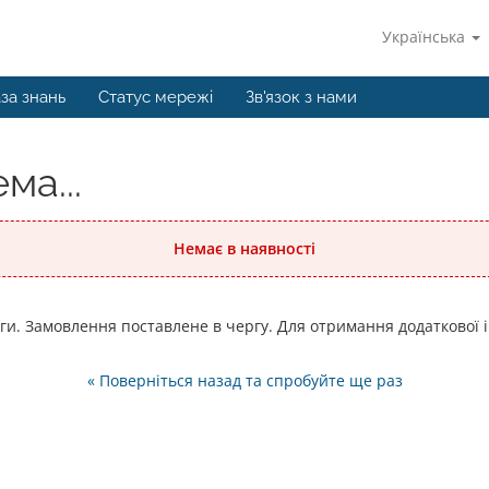
Українська
за знань
Статус мережі
Зв'язок з нами
ма...
Немає в наявності
уги. Замовлення поставлене в чергу. Для отримання додаткової і
« Поверніться назад та спробуйте ще раз