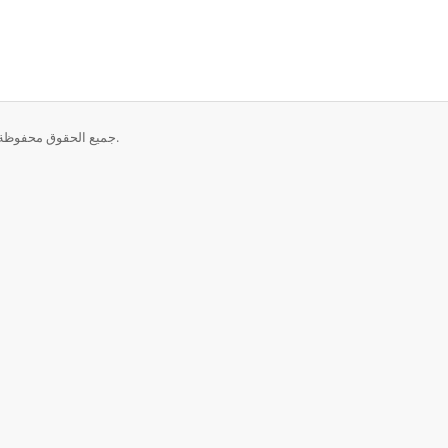
حقوق الطبع والنشر © 2026 CrownCloud - Internet Services. جميع الحقوق محفوظة.