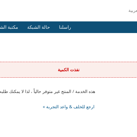
راسلنا
حالة الشبكة
مكتبة الش
نفذت الكمية
هذه الخدمة / المنتج غير متوفر حالياً ، لذا لا يمكنك 
« ارجع للخلف & واعد التجربة