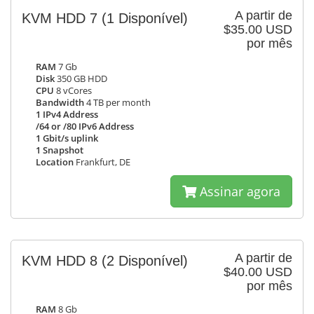
A partir de
KVM HDD 7
(1 Disponível)
$35.00 USD
por mês
RAM
7 Gb
Disk
350 GB HDD
CPU
8 vCores
Bandwidth
4 TB per month
1 IPv4 Address
/64 or /80 IPv6 Address
1 Gbit/s uplink
1 Snapshot
Location
Frankfurt, DE
Assinar agora
A partir de
KVM HDD 8
(2 Disponível)
$40.00 USD
por mês
RAM
8 Gb