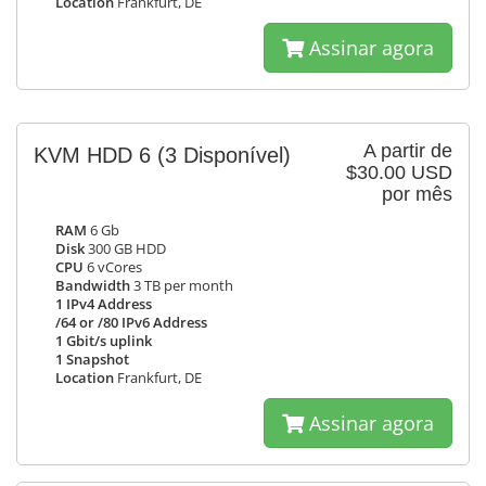
Location
Frankfurt, DE
Assinar agora
A partir de
KVM HDD 6
(3 Disponível)
$30.00 USD
por mês
RAM
6 Gb
Disk
300 GB HDD
CPU
6 vCores
Bandwidth
3 TB per month
1 IPv4 Address
/64 or /80 IPv6 Address
1 Gbit/s uplink
1 Snapshot
Location
Frankfurt, DE
Assinar agora