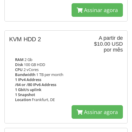
Assinar agora
A partir de
KVM HDD 2
$10.00 USD
por mês
RAM
2 Gb
Disk
100 GB HDD
CPU
2 vCores
Bandwidth
1 TB per month
1 IPv4 Address
/64 or /80 IPv6 Address
1 Gbit/s uplink
1 Snapshot
Location
Frankfurt, DE
Assinar agora