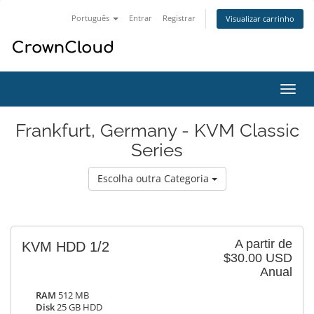
Português
Entrar
Registrar
Visualizar carrinho
Alter
nave
Frankfurt, Germany - KVM Classic
Series
Escolha outra Categoria
A partir de
KVM HDD 1/2
$30.00 USD
Anual
RAM
512 MB
Disk
25 GB HDD