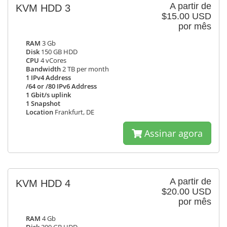
A partir de
KVM HDD 3
$15.00 USD
por mês
RAM
3 Gb
Disk
150 GB HDD
CPU
4 vCores
Bandwidth
2 TB per month
1 IPv4 Address
/64 or /80 IPv6 Address
1 Gbit/s uplink
1 Snapshot
Location
Frankfurt, DE
Assinar agora
A partir de
KVM HDD 4
$20.00 USD
por mês
RAM
4 Gb