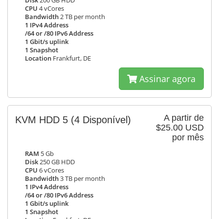
Disk
200 GB HDD
CPU
4 vCores
Bandwidth
2 TB per month
1 IPv4 Address
/64 or /80 IPv6 Address
1 Gbit/s uplink
1 Snapshot
Location
Frankfurt, DE
Assinar agora
A partir de
KVM HDD 5
(4 Disponível)
$25.00 USD
por mês
RAM
5 Gb
Disk
250 GB HDD
CPU
6 vCores
Bandwidth
3 TB per month
1 IPv4 Address
/64 or /80 IPv6 Address
1 Gbit/s uplink
1 Snapshot