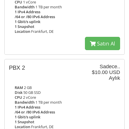
CPU
1 vCore
Bandwidth
1 TB per month
1 IPv4 Address
/64 or /80 IPv6 Address
1 Gbit/s uplink
1 Snapshot
Location
Frankfurt, DE
Satın Al
Sadece..
PBX 2
$10.00 USD
Aylık
RAM
2 GB
Disk
50 GB SSD
CPU
2 vCore
Bandwidth
1 TB per month
1 IPv4 Address
/64 or /80 IPv6 Address
1 Gbit/s uplink
1 Snapshot
Location
Frankfurt, DE