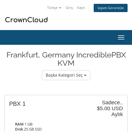
Türkçe
Giriş
Kayıt
Sepeti Görüntüle
Gezi
değiş
Frankfurt, Germany IncrediblePBX
KVM
Başka Kategori Seç
Sadece..
PBX 1
$5.00 USD
Aylık
RAM
1 GB
Disk
25 GB SSD