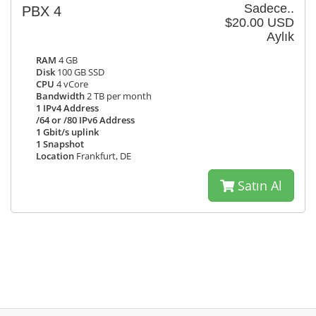
Sadece..
PBX 4
$20.00 USD
Aylık
RAM
4 GB
Disk
100 GB SSD
CPU
4 vCore
Bandwidth
2 TB per month
1 IPv4 Address
/64 or /80 IPv6 Address
1 Gbit/s uplink
1 Snapshot
Location
Frankfurt, DE
Satın Al