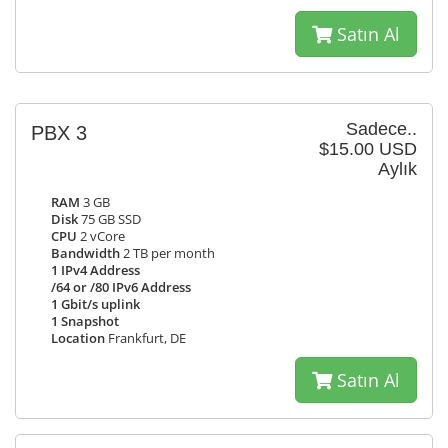
Satın Al
Sadece..
PBX 3
$15.00 USD
Aylık
RAM
3 GB
Disk
75 GB SSD
CPU
2 vCore
Bandwidth
2 TB per month
1 IPv4 Address
/64 or /80 IPv6 Address
1 Gbit/s uplink
1 Snapshot
Location
Frankfurt, DE
Satın Al