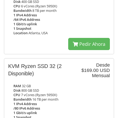
Disk
400 GB SSD
CPU
6 vCores (Ryzen 5950X)
Bandwidth
8 TB per month
1 IPv4 Address
/64 IPv6 Address
1 Gbit/s uplink
1 Snapshot
Location
Atlanta, USA
Pedir Ahora
Desde
KVM Ryzen SSD 32
(2
$169.00 USD
Disponible)
Mensual
RAM
32 GB
Disk
800 GB SSD
CPU
7 vCores (Ryzen 5950X)
Bandwidth
16 TB per month
1 IPv4 Address
/80 IPv6 Address
1 Gbit/s uplink
1 Snapshot