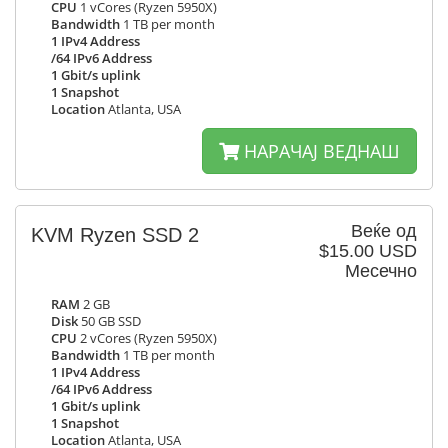
CPU
1 vCores (Ryzen 5950X)
Bandwidth
1 TB per month
1 IPv4 Address
/64 IPv6 Address
1 Gbit/s uplink
1 Snapshot
Location
Atlanta, USA
НАРАЧАЈ ВЕДНАШ
Веќе од
KVM Ryzen SSD 2
$15.00 USD
Месечно
RAM
2 GB
Disk
50 GB SSD
CPU
2 vCores (Ryzen 5950X)
Bandwidth
1 TB per month
1 IPv4 Address
/64 IPv6 Address
1 Gbit/s uplink
1 Snapshot
Location
Atlanta, USA