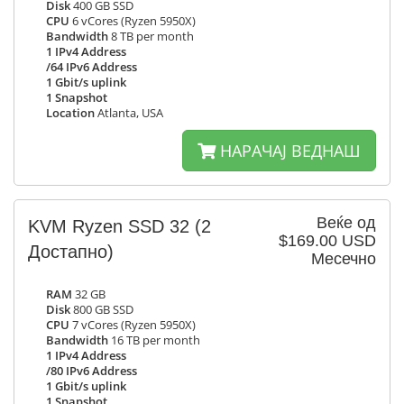
Disk
400 GB SSD
CPU
6 vCores (Ryzen 5950X)
Bandwidth
8 TB per month
1 IPv4 Address
/64 IPv6 Address
1 Gbit/s uplink
1 Snapshot
Location
Atlanta, USA
НАРАЧАЈ ВЕДНАШ
Веќе од
KVM Ryzen SSD 32
(2
$169.00 USD
Достапно)
Месечно
RAM
32 GB
Disk
800 GB SSD
CPU
7 vCores (Ryzen 5950X)
Bandwidth
16 TB per month
1 IPv4 Address
/80 IPv6 Address
1 Gbit/s uplink
1 Snapshot