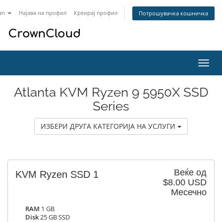
an
Најава на профил
Креирај профил
Потрошувачка кошничка
Вклу
ја
нави
Atlanta KVM Ryzen 9 5950X SSD
Series
ИЗБЕРИ ДРУГА КАТЕГОРИЈА НА УСЛУГИ
Веќе од
KVM Ryzen SSD 1
$8.00 USD
Месечно
RAM
1 GB
Disk
25 GB SSD