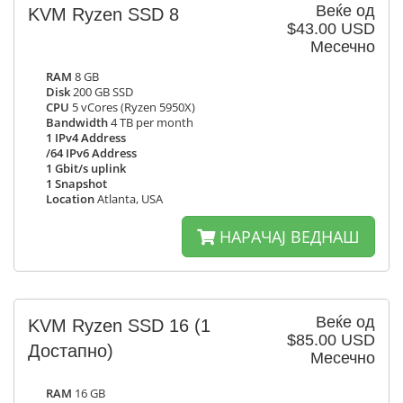
Веќе од
KVM Ryzen SSD 8
$43.00 USD
Месечно
RAM
8 GB
Disk
200 GB SSD
CPU
5 vCores (Ryzen 5950X)
Bandwidth
4 TB per month
1 IPv4 Address
/64 IPv6 Address
1 Gbit/s uplink
1 Snapshot
Location
Atlanta, USA
НАРАЧАЈ ВЕДНАШ
Веќе од
KVM Ryzen SSD 16
(1
$85.00 USD
Достапно)
Месечно
RAM
16 GB