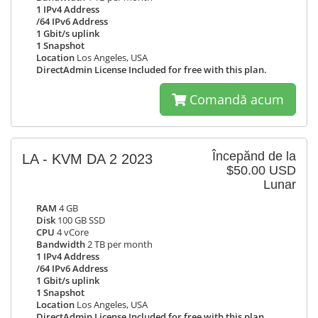
1 IPv4 Address
/64 IPv6 Address
1 Gbit/s uplink
1 Snapshot
Location
Los Angeles, USA
DirectAdmin License Included for free with this plan.
Comandă acum
Începănd de la
LA - KVM DA 2 2023
$50.00 USD
Lunar
RAM
4 GB
Disk
100 GB SSD
CPU
4 vCore
Bandwidth
2 TB per month
1 IPv4 Address
/64 IPv6 Address
1 Gbit/s uplink
1 Snapshot
Location
Los Angeles, USA
DirectAdmin License Included for free with this plan.