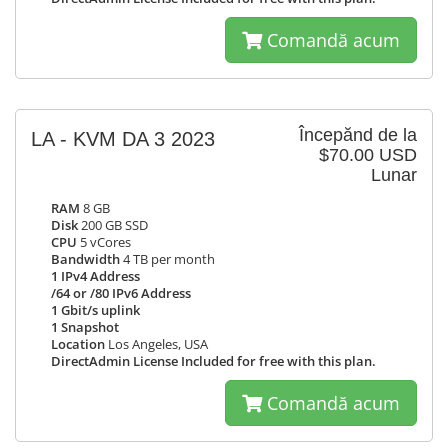
Comandă acum
Începănd de la
LA - KVM DA 3 2023
$70.00 USD
Lunar
RAM
8 GB
Disk
200 GB SSD
CPU
5 vCores
Bandwidth
4 TB per month
1 IPv4 Address
/64 or /80 IPv6 Address
1 Gbit/s uplink
1 Snapshot
Location
Los Angeles, USA
DirectAdmin License Included for free with this plan.
Comandă acum