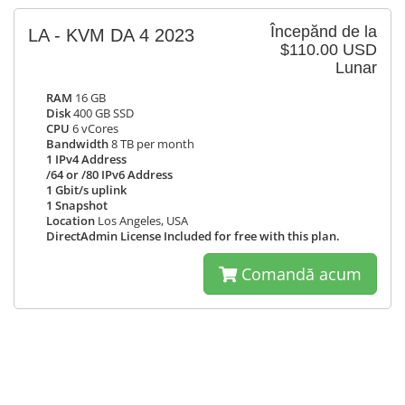
Începănd de la
LA - KVM DA 4 2023
$110.00 USD
Lunar
RAM
16 GB
Disk
400 GB SSD
CPU
6 vCores
Bandwidth
8 TB per month
1 IPv4 Address
/64 or /80 IPv6 Address
1 Gbit/s uplink
1 Snapshot
Location
Los Angeles, USA
DirectAdmin License Included for free with this plan.
Comandă acum