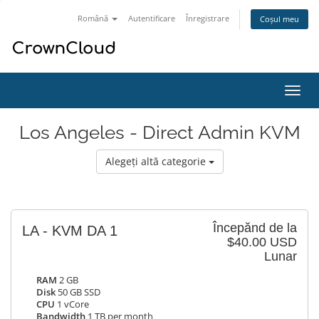
Română
Autentificare
Înregistrare
Coșul meu
Navi
Toggl
Los Angeles - Direct Admin KVM
Alegeți altă categorie
Începănd de la
LA - KVM DA 1
$40.00 USD
Lunar
RAM
2 GB
Disk
50 GB SSD
CPU
1 vCore
Bandwidth
1 TB per month