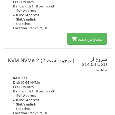
CPU
1 vCores
Bandwidth
1 TB per month
1 IPv4 Address
/80 IPv6 Address
1 Gbit/s uplink
1 Snapshot
Location
Frankfurt, DE
سفارش دهید
شروع از
KVM NVMe 2
(2 موجود است)
$14.00 USD
ماهانه
RAM
2 GB
Disk
60 GB NVMe
CPU
2 vCores
Bandwidth
1 TB per month
1 IPv4 Address
/80 IPv6 Address
1 Gbit/s uplink
1 Snapshot
Location
Frankfurt, DE