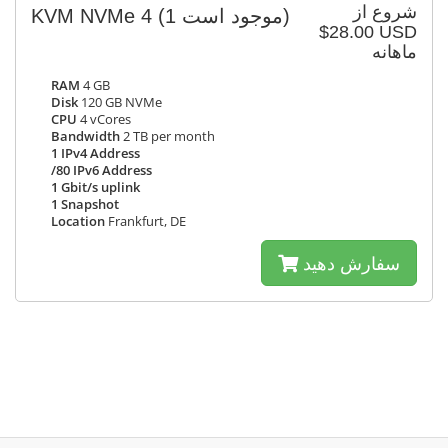
شروع از
KVM NVMe 4
(1 موجود است)
$28.00 USD
ماهانه
RAM
4 GB
Disk
120 GB NVMe
CPU
4 vCores
Bandwidth
2 TB per month
1 IPv4 Address
/80 IPv6 Address
1 Gbit/s uplink
1 Snapshot
Location
Frankfurt, DE
سفارش دهید