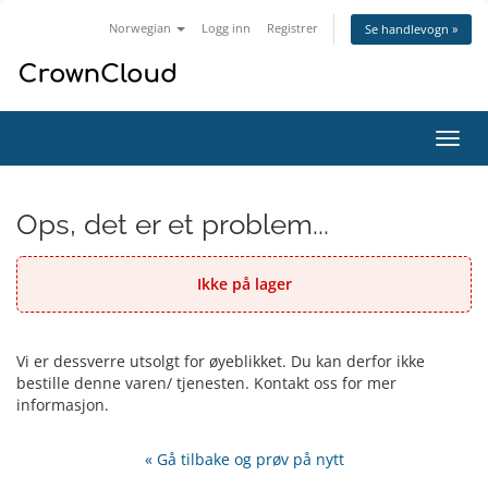
Norwegian
Logg inn
Registrer
Se handlevogn »
Bytt
navig
Ops, det er et problem...
Ikke på lager
Vi er dessverre utsolgt for øyeblikket. Du kan derfor ikke
bestille denne varen/ tjenesten. Kontakt oss for mer
informasjon.
« Gå tilbake og prøv på nytt