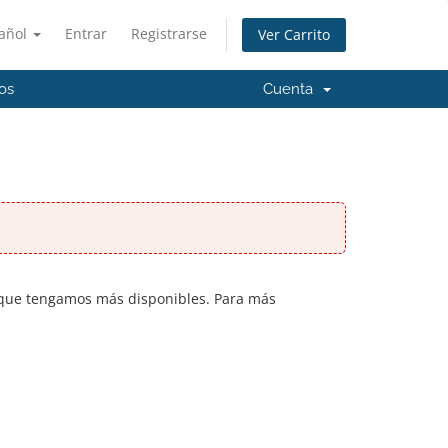
añol
Entrar
Registrarse
Ver Carrito
os
Cuenta
a que tengamos más disponibles. Para más