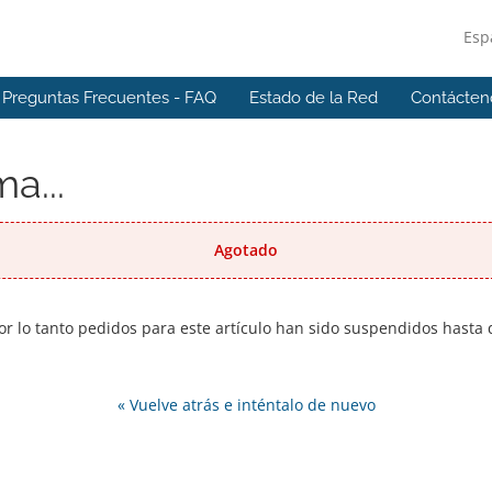
Esp
Preguntas Frecuentes - FAQ
Estado de la Red
Contácten
a...
Agotado
r lo tanto pedidos para este artículo han sido suspendidos hast
« Vuelve atrás e inténtalo de nuevo