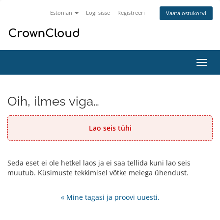
Estonian
Logi sisse
Registreeri
Vaata ostukorvi
Lülit
navig
Oih, ilmes viga…
Lao seis tühi
Seda eset ei ole hetkel laos ja ei saa tellida kuni lao seis
muutub. Küsimuste tekkimisel võtke meiega ühendust.
« Mine tagasi ja proovi uuesti.