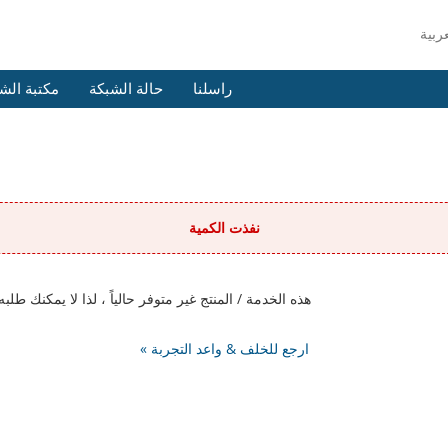
راسلنا
حالة الشبكة
مكتبة الش
نفذت الكمية
هذه الخدمة / المنتج غير متوفر حالياً ، لذا لا يمكنك 
« ارجع للخلف & واعد التجربة