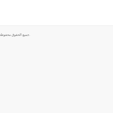
حقوق الطبع والنشر © 2026 CrownCloud - Internet Services. جميع الحقوق محفوظة.